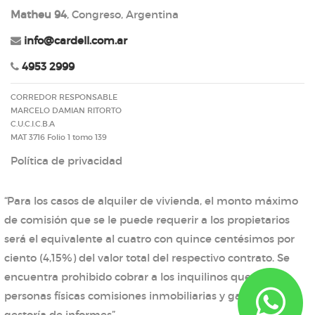
Matheu 94
, Congreso, Argentina
info@cardell.com.ar
4953 2999
CORREDOR RESPONSABLE
MARCELO DAMIAN RITORTO
C.U.C.I.C.B.A
MAT 3716 Folio 1 tomo 139
Política de privacidad
“Para los casos de alquiler de vivienda, el monto máximo
de comisión que se le puede requerir a los propietarios
será el equivalente al cuatro con quince centésimos por
ciento (4,15%) del valor total del respectivo contrato. Se
encuentra prohibido cobrar a los inquilinos que sean
personas físicas comisiones inmobiliarias y gastos de
gestoría de informes”.