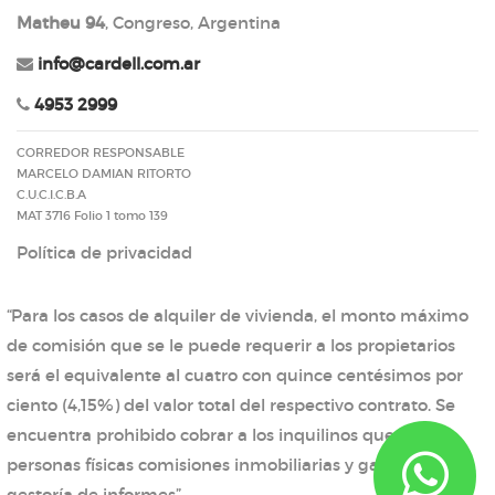
Matheu 94
, Congreso, Argentina
info@cardell.com.ar
4953 2999
CORREDOR RESPONSABLE
MARCELO DAMIAN RITORTO
C.U.C.I.C.B.A
MAT 3716 Folio 1 tomo 139
Política de privacidad
“Para los casos de alquiler de vivienda, el monto máximo
de comisión que se le puede requerir a los propietarios
será el equivalente al cuatro con quince centésimos por
ciento (4,15%) del valor total del respectivo contrato. Se
encuentra prohibido cobrar a los inquilinos que sean
personas físicas comisiones inmobiliarias y gastos de
gestoría de informes”.